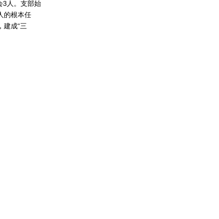
会3人。支部始
人的根本任
，建成“三