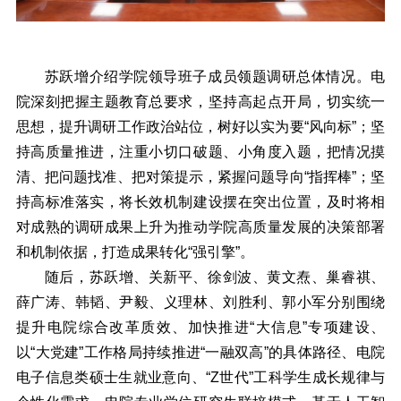
苏跃增介绍学院领导班子成员领题调研总体情况。电
院深刻把握主题教育总要求，坚持高起点开局，切实统一
思想，提升调研工作政治站位，树好以实为要“风向标”；坚
持高质量推进，注重小切口破题、小角度入题，把情况摸
清、把问题找准、把对策提示，紧握问题导向“指挥棒”；坚
持高标准落实，将长效机制建设摆在突出位置，及时将相
对成熟的调研成果上升为推动学院高质量发展的决策部署
和机制依据，打造成果转化“强引擎”。
随后，苏跃增、关新平、徐剑波、黄文焘、巢睿祺、
薛广涛、韩韬、尹毅、义理林、刘胜利、郭小军分别围绕
提升电院综合改革质效、加快推进“大信息”专项建设、
以“大党建”工作格局持续推进“一融双高”的具体路径、电院
电子信息类硕士生就业意向、“Z世代”工科学生成长规律与