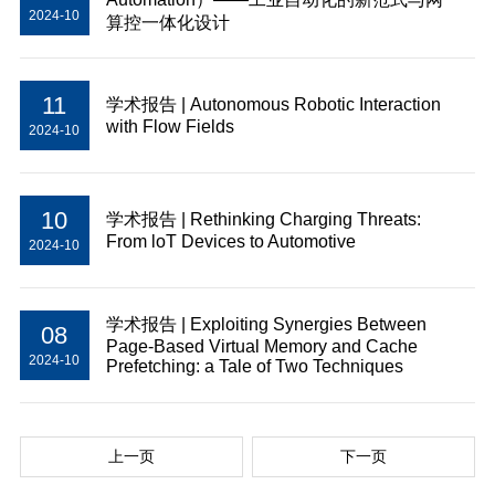
2024-10
算控一体化设计
11
学术报告 | Autonomous Robotic Interaction
with Flow Fields
2024-10
10
学术报告 | Rethinking Charging Threats:
From loT Devices to Automotive
2024-10
学术报告 | Exploiting Synergies Between
08
Page-Based Virtual Memory and Cache
2024-10
Prefetching: a Tale of Two Techniques
上一页
下一页