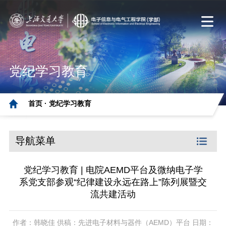
党纪学习教育
首页 ·
党纪学习教育
导航菜单
党纪学习教育 | 电院AEMD平台及微纳电子学
系党支部参观“纪律建设永远在路上”陈列展暨交
流共建活动
作者：韩晓佳 供稿：先进电子材料与器件（AEMD）平台 日期：