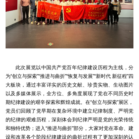
此次展览以中国共产党百年纪律建设历程为主线，分
为“创立与探索”“推进与曲折”“恢复与发展”“新时代 新征程”四
大板块，通过丰富详实的历史文献、珍贵实物、生动图片
以及多媒体展示，全方位、多角度展现了党在不同历史时
期纪律建设的艰辛探索和辉煌成就。在“创立与探索”展区，
党员们回顾了党早期在复杂环境中建立纪律制度、严明党
的纪律的艰难历程，深刻体会到纪律严明是党的光荣传统
和独特优势；进入“推进与曲折”部分，大家对党在革命、建
设和改革各个阶段纪律建设的曲折过程有了更加深刻的认